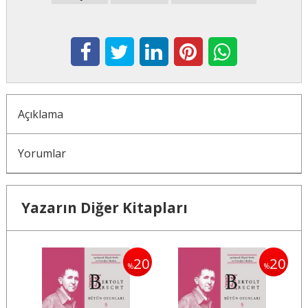
Açıklama
Yorumlar
Yazarın Diğer Kitapları
20
20
20
%
%