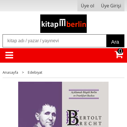
Üye ol
Üye Girişi
Ara
0
Anasayfa
>
Edebiyat