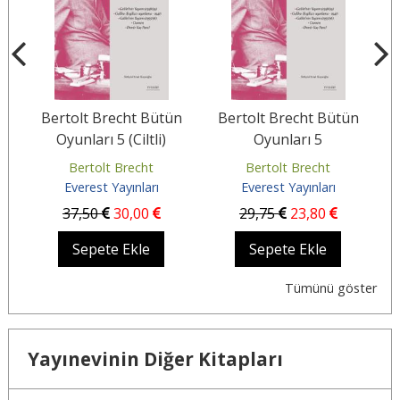
ğı
Bertolt Brecht Bütün
Bertolt Brecht Bütün
Oyunları 5 (Ciltli)
Oyunları 5
Bertolt Brecht
Bertolt Brecht
Everest Yayınları
Everest Yayınları
37
,50
30
,00
29
,75
23
,80
Sepete Ekle
Sepete Ekle
Tümünü göster
Yayınevinin Diğer Kitapları