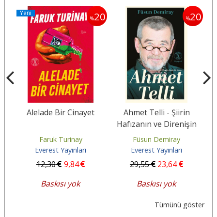
Yeni
20
20
20
%
%
Alelade Bir Cinayet
Ahmet Telli - Şiirin
Hafızanın ve Direnişin
İzinde Bir Yaşam
Faruk Turinay
Füsun Demiray
Everest Yayınları
Everest Yayınları
12
,30
9
,84
29
,55
23
,64
Baskısı yok
Baskısı yok
Tümünü göster