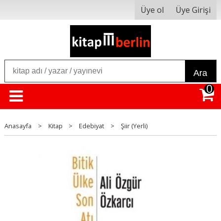
Üye ol
Üye Girişi
Ara
0
Anasayfa
>
Kitap
>
Edebiyat
>
Şiir (Yerli)