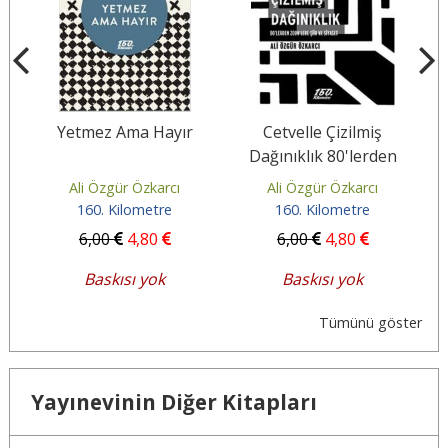
Yetmez Ama Hayır
Cetvelle Çizilmiş
Dağınıklık 80'lerden
2000'lere Şiir ve Siyaset
Ali Özgür Özkarcı
Ali Özgür Özkarcı
160. Kilometre
160. Kilometre
6
,00
4
,80
6
,00
4
,80
Baskısı yok
Baskısı yok
Tümünü göster
Yayınevinin Diğer Kitapları