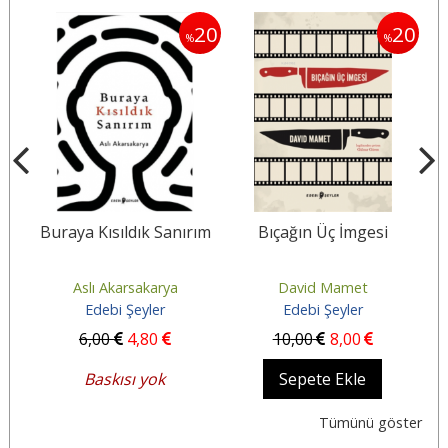
20
20
20
%
%
ri
Buraya Kısıldık Sanırım
Bıçağın Üç İmgesi
Aslı Akarsakarya
David Mamet
Edebi Şeyler
Edebi Şeyler
6
,00
4
,80
10
,00
8
,00
Baskısı yok
Sepete Ekle
Tümünü göster