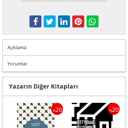
Açıklama
Yorumlar
Yazarın Diğer Kitapları
20
20
20
%
%