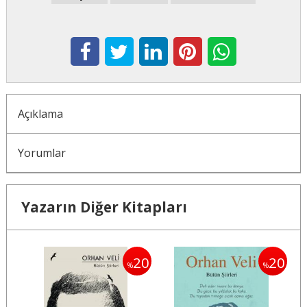
Açıklama
Yorumlar
Yazarın Diğer Kitapları
20
20
20
%
%