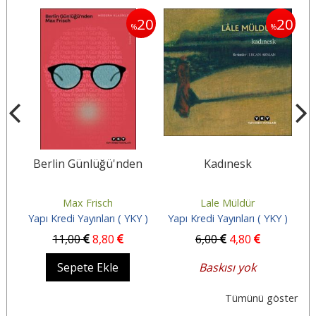
20
20
20
%
%
Berlin Günlüğü'nden
Kadınesk
Max Frisch
Lale Müldür
 )
Yapı Kredi Yayınları ( YKY )
Yapı Kredi Yayınları ( YKY )
Y
11
,00
8
,80
6
,00
4
,80
Sepete Ekle
Baskısı yok
Tümünü göster