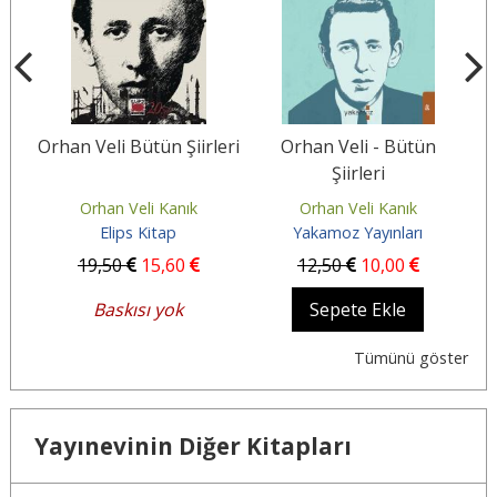
Orhan Veli Bütün Şiirleri
Orhan Veli - Bütün
Şiirleri
Orhan Veli Kanık
Orhan Veli Kanık
Elips Kitap
Yakamoz Yayınları
Tü
19
,50
15
,60
12
,50
10
,00
Baskısı yok
Sepete Ekle
Tümünü göster
Yayınevinin Diğer Kitapları