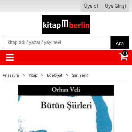
Üye ol
Üye Girişi
Ara
0
Anasayfa
>
Kitap
>
Edebiyat
>
Şiir (Yerli)