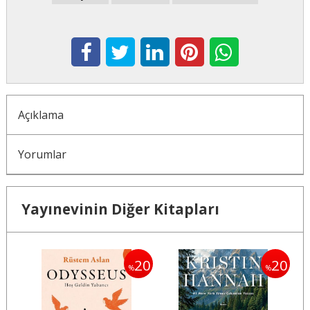
Açıklama
Yorumlar
Yayınevinin Diğer Kitapları
20
20
20
%
%