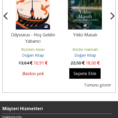
Odysseus - Hoş Geldin
Yıldız Masalı
Yabancı
Rüstem Aslan
Kristin Hannah
Doğan Kitap
Doğan Kitap
13
,64
10
,91
22
,50
18
,00
Baskısı yok
Sepete Ekle
Tümünü göster
Müşteri Hizmetleri
Hakkımızda