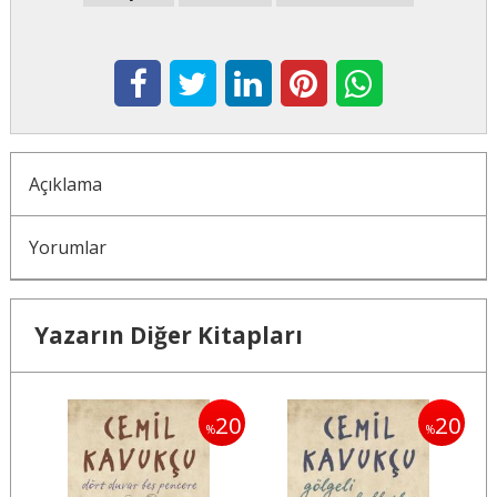
Açıklama
Yorumlar
Yazarın Diğer Kitapları
20
20
20
%
%