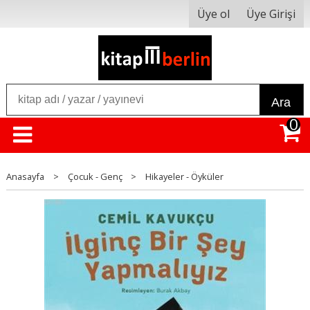
Üye ol
Üye Girişi
Ara
0
Anasayfa
>
Çocuk - Genç
>
Hikayeler - Öyküler