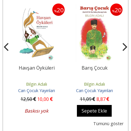
20
20
20
%
%
Havşan Öyküleri
Barış Çocuk
M
Bilgin Adalı
Bilgin Adalı
Can Çocuk Yayınları
Can Çocuk Yayınları
12
,50
10
,00
11
,09
8
,87
Baskısı yok
Sepete Ekle
Tümünü göster