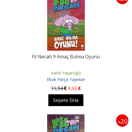
Fil Necati 9 Amaç Bulma Oyunu
Varol Yaşaroğlu
Eksik Parça Yayınları
11
,94
9
,55
Sepete Ekle
20
%