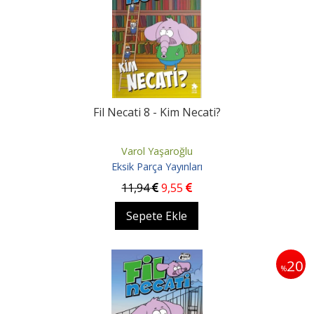
Fil Necati 8 - Kim Necati?
Varol Yaşaroğlu
Eksik Parça Yayınları
11
,94
9
,55
Sepete Ekle
20
%