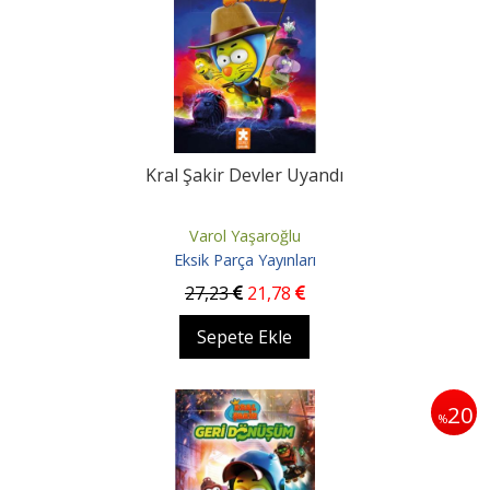
Kral Şakir Devler Uyandı
Varol Yaşaroğlu
Eksik Parça Yayınları
27
,23
21
,78
Sepete Ekle
20
%