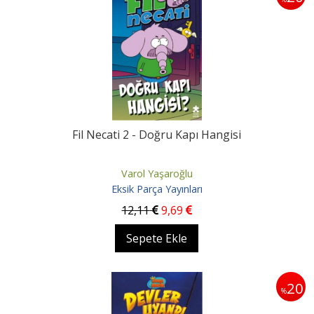
Fil Necati 2 - Doğru Kapı Hangisi
Varol Yaşaroğlu
Eksik Parça Yayınları
12
,11
9
,69
Sepete Ekle
20
%