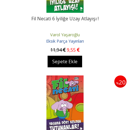
Fil Necati 6 İyiliğe Uzay Atlayışı !
Varol Yaşaroğlu
Eksik Parça Yayınları
11
,94
9
,55
Sepete Ekle
20
%