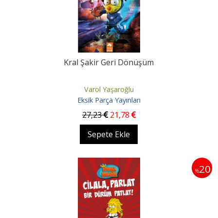
Kral Şakir Geri Dönüşüm
Varol Yaşaroğlu
Eksik Parça Yayınları
27
,23
21
,78
Sepete Ekle
20
%