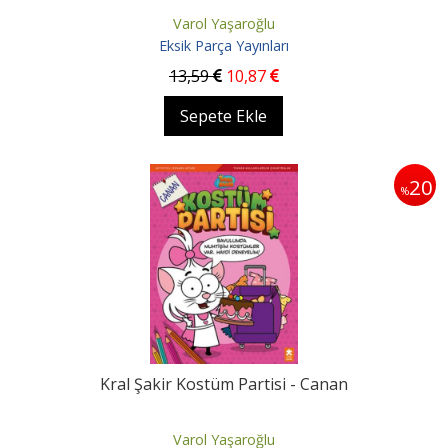
Varol Yaşaroğlu
Eksik Parça Yayınları
13
,59
10
,87
Sepete Ekle
20
%
Kral Şakir Kostüm Partisi - Canan
Varol Yaşaroğlu