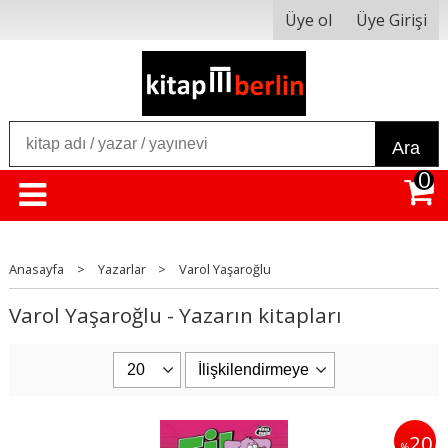
Üye ol
Üye Girişi
Ara
0
Anasayfa
>
Yazarlar
>
Varol Yaşaroğlu
Varol Yaşaroğlu - Yazarın kitapları
20
%