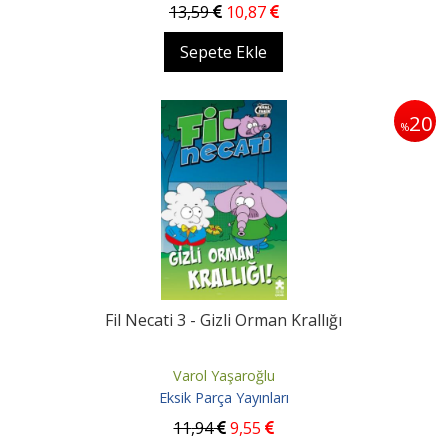
13
,59
10
,87
Sepete Ekle
20
%
Fil Necati 3 - Gizli Orman Krallığı
Varol Yaşaroğlu
Eksik Parça Yayınları
11
,94
9
,55