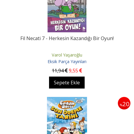
Fil Necati 7 - Herkesin Kazandığı Bir Oyun!
Varol Yaşaroğlu
Eksik Parça Yayınları
11
,94
9
,55
Sepete Ekle
20
%