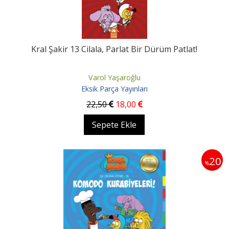
Kral Şakir 13 Cilala, Parlat Bir Dürüm Patlat!
Varol Yaşaroğlu
Eksik Parça Yayınları
22
,50
18
,00
Sepete Ekle
20
%