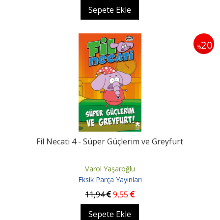
Sepete Ekle
20
%
Fil Necati 4 - Süper Güçlerim ve Greyfurt
Varol Yaşaroğlu
Eksik Parça Yayınları
11
,94
9
,55
Sepete Ekle