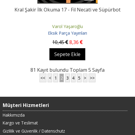
Kral Şakir İlk Okuma 17 - Fil Necati ve Süpürbot
Varol Yaşaroğlu
Eksik Parça Yayınları
10
,45
8
,36
Sepete Ekle
81 Kayıt bulundu Toplam 5 Sayfa
<<
<
1
2
3
4
5
>
>>
Müşteri Hizmetleri
Hakkımızda
Kargo ve Teslimat
Gizlilik ve Güvenlik / Datenschutz