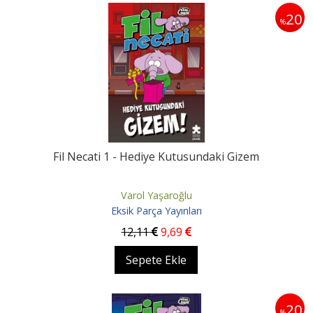
20
%
Fil Necati 1 - Hediye Kutusundaki Gizem
Varol Yaşaroğlu
Eksik Parça Yayınları
12
,11
9
,69
Sepete Ekle
20
%