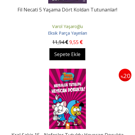
Fil Necati 5 Yaşama Dört Koldan Tutunanlar!
Varol Yaşaroğlu
Eksik Parça Yayınları
11
,94
9
,55
Sepete Ekle
20
%