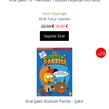
Kral Şakir 15 - Nefesler Tutuldu Heyecan Dorukta
Varol Yaşaroğlu
Eksik Parça Yayınları
22
,50
18
,00
Sepete Ekle
20
%
Kral Şakir Kostüm Partisi - Şakir