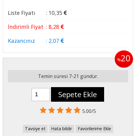
Liste Fiyatı
:
10
,35
İndirimli Fiyat
:
8
,28
Kazancınız
:
2
,07
20
%
Temin süresi 7-21 gündür.
Sepete Ekle
5.00/5
Tavsiye et
Hata bildir
Favorilerime Ekle