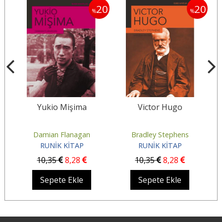
20
20
20
%
%
Yukio Mişima
Victor Hugo
Damian Flanagan
Bradley Stephens
He
RUNİK KİTAP
RUNİK KİTAP
10
,35
8
,28
10
,35
8
,28
Sepete Ekle
Sepete Ekle