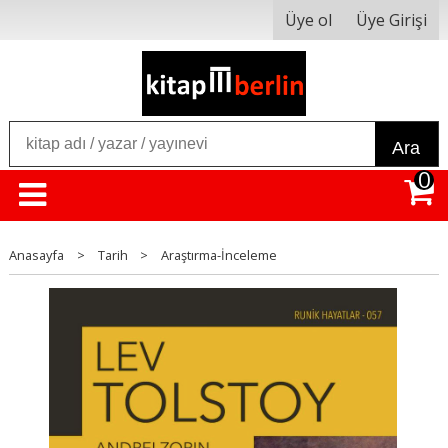
Üye ol
Üye Girişi
Ara
0
Anasayfa
>
Tarih
>
Araştırma-İnceleme