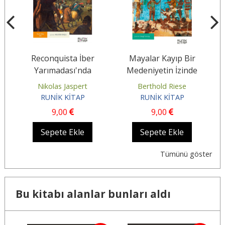
Reconquista İber
Mayalar Kayıp Bir
Yarımadası'nda
Medeniyetin İzinde
Hristiyanlar ve
Nikolas Jaspert
Berthold Riese
Müslümanlar (711-
RUNİK KİTAP
RUNİK KİTAP
1492)
9
,00
9
,00
Sepete Ekle
Sepete Ekle
Tümünü göster
Bu kitabı alanlar bunları aldı