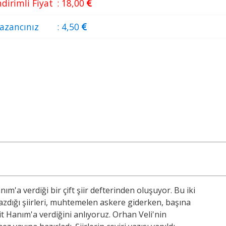
ndirimli Fiyat
:
18
,00
azancınız
:
4
,50
'a verdiği bir çift şiir defterinden oluşuyor. Bu iki
yazdığı şiirleri, muhtemelen askere giderken, başına
it Hanım'a verdiğini anlıyoruz. Orhan Veli'nin