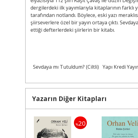
elyazısıyla 112 şiiri Raşit Çavaş ile Güzin Değişme
dergilerdeki ilk yayımlarıyla kitaplarının farklı 
tarafından notlandı. Böylece, eski yazı meraklı
şiirseverlere özel bir yayın ortaya çıktı. Sevd
ettiği defterlerdeki şiirlerin bir kitabı.
Sevdaya mı Tutuldum? (Ciltli)
Yapı Kredi Yayın
Yazarın Diğer Kitapları
20
20
%
%