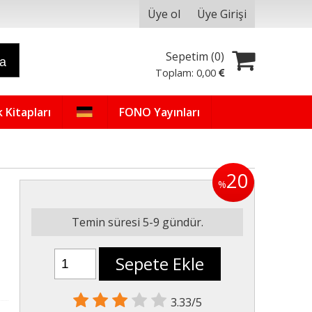
Üye ol
Üye Girişi
Sepetim (
0
)
ra
Toplam:
0
,00
 Kitapları
FONO Yayınları
20
%
Temin süresi 5-9 gündür.
Sepete Ekle
3.33/5