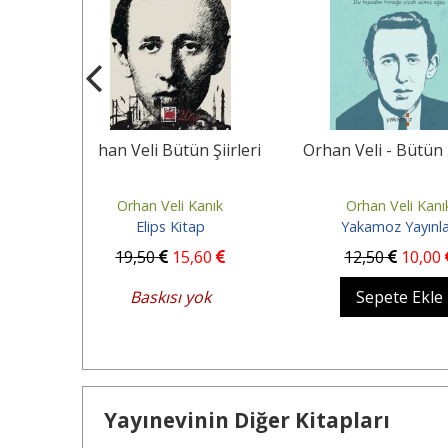
ün Şiirleri
Orhan Veli - Bütün Şiirleri
Seçme Ş
 Kanık
Orhan Veli Kanık
Orhan Ve
itap
Yakamoz Yayınları
Türk Edebiyatı 
5
,60
12
,50
10
,00
11
,39
 yok
Sepete Ekle
Sepete
Yayınevinin Diğer Kitapları