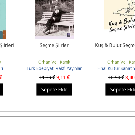
iirler
Kuş & Bulut Seçme Şiirler
Dalgac
li Kanık
Orhan Veli Kanık
Orhan V
Vakfı Yayınları
Final Kültür Sanat Yayınları
9
,11
10
,50
8
,40
15
 Ekle
Sepete Ekle
Bask