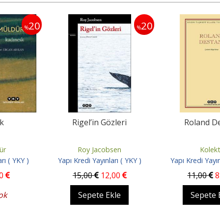
20
20
%
%
 Gözleri
Roland Destanı
Epig
cobsen
Kolektif
Marcus Vale
ınları ( YKY )
Yapı Kredi Yayınları ( YKY )
Yapı Kredi Ya
12
,00
11
,00
8
,80
29
,00
 Ekle
Sepete Ekle
Sepe