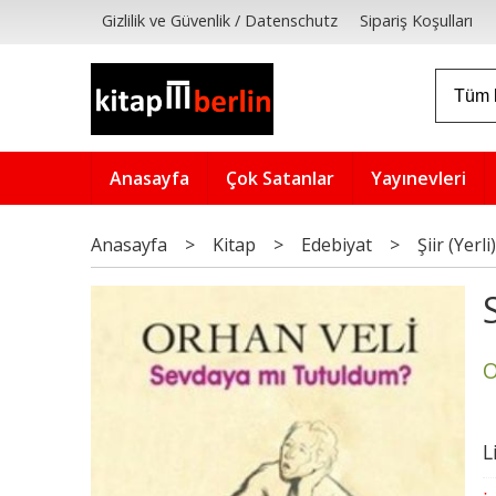
Gizlilik ve Güvenlik / Datenschutz
Sipariş Koşulları
Anasayfa
Çok Satanlar
Yayınevleri
Anasayfa
>
Kitap
>
Edebiyat
>
Şiir (Yerli)
O
L