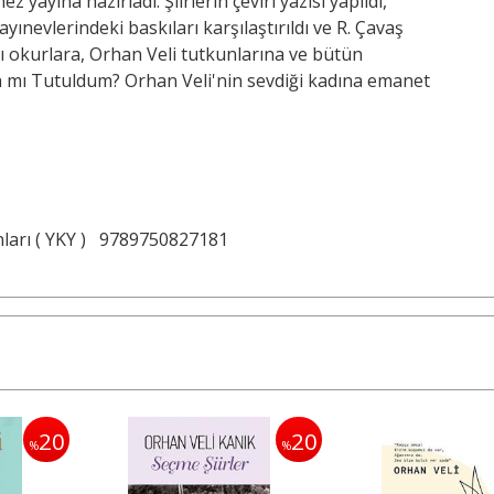
z yayına hazırladı. Şiirlerin çeviri yazısı yapıldı,
yayınevlerindeki baskıları karşılaştırıldı ve R. Çavaş
sı okurlara, Orhan Veli tutkunlarına ve bütün
aya mı Tutuldum? Orhan Veli'nin sevdiği kadına emanet
ları ( YKY )
9789750827181
20
20
%
%