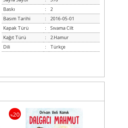
Baskı
:
2
Basım Tarihi
:
2016-05-01
Kapak Türü
:
Sıvama Cilt
Kağıt Türü
:
2.Hamur
Dili
:
Türkçe
20
%