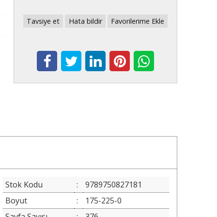
Tavsiye et
Hata bildir
Favorilerime Ekle
Stok Kodu
:
9789750827181
Boyut
:
175-225-0
Sayfa Sayısı
:
376