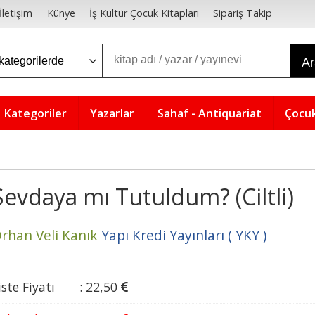
İletişim
Künye
İş Kültür Çocuk Kitapları
Sipariş Takip
A
Kategoriler
Yazarlar
Sahaf - Antiquariat
Çocuk
Sevdaya mı Tutuldum? (Ciltli)
rhan Veli Kanık
Yapı Kredi Yayınları ( YKY )
iste Fiyatı
:
22
,50