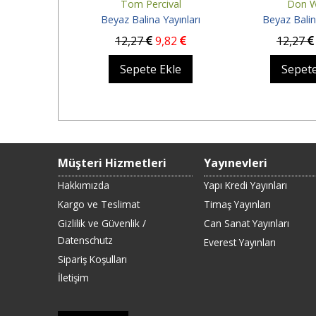
ioschi
Tom Percival
Don 
Yayınları
Beyaz Balina Yayınları
Beyaz Balin
,82
12
,27
9
,82
12
,27
 yok
Sepete Ekle
Sepete
Müşteri Hizmetleri
Yayınevleri
Hakkımızda
Yapı Kredi Yayınları
Kargo ve Teslimat
Timaş Yayınları
Gizlilik ve Güvenlik /
Can Sanat Yayınları
Datenschutz
Everest Yayınları
Sipariş Koşulları
İletişim