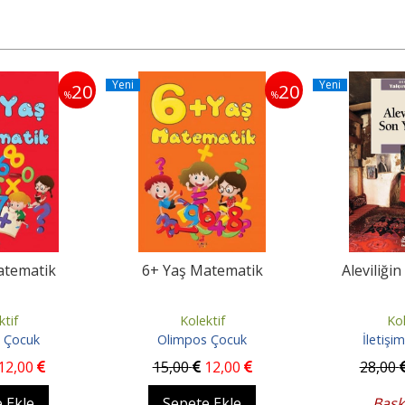
Yeni
Yeni
20
20
%
%
atematik
6+ Yaş Matematik
Aleviliğin
ktif
Kolektif
Kol
 Çocuk
Olimpos Çocuk
İletişim
12
,00
15
,00
12
,00
28
,00
 Ekle
Sepete Ekle
Bask