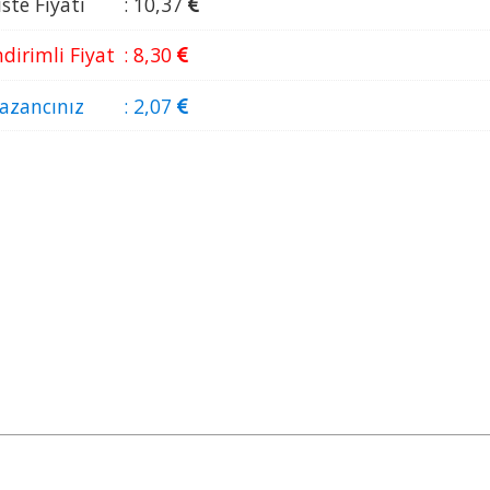
iste Fiyatı
:
10
,37
ndirimli Fiyat
:
8
,30
azancınız
:
2
,07