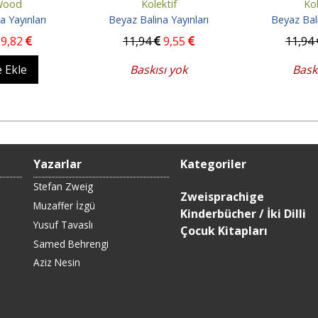
Wood
Kolektif
Kol
a Yayınları
Beyaz Balina Yayınları
Beyaz Bali
9
,82
11
,94
9
,55
11
,94
 Ekle
Baskısı yok
Bask
Yazarlar
Kategoriler
Stefan Zweig
Zweisprachige
Muzaffer İzgü
Kinderbücher / İki Dilli
Yusuf Tavaslı
Çocuk Kitapları
Samed Behrengi
Aziz Nesin