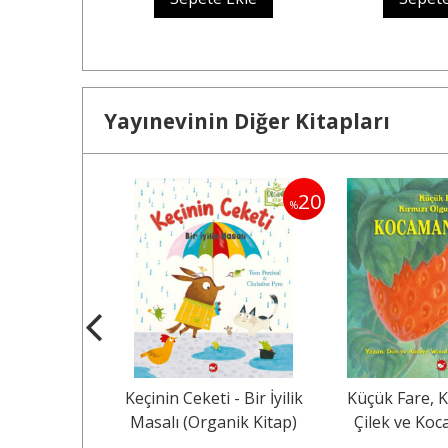
Yayınevinin Diğer Kitapları
20
20
%
%
rsam Sen de
Keçinin Ceketi - Bir İyilik
Küçük Fare, K
ganik Kitap)
Masalı (Organik Kitap)
Çilek ve Koc