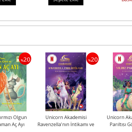
20
20
%
%
ırmızı Olgun
Unicorn Akademisi
Unicorn Aka
aman Aç Ayı
Ravenzella'nın İntikamı ve
Parıltısı 
Onarılan Kalpler
Öy