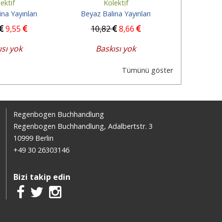
ektif
Kolektif
Tand
na Yayınları
Beyaz Balina Yayınları
Beyaz Ba
9
,55
10
,82
8
,66
12
,2
ısı yok
Baskısı yok
Sep
Tümünü göster
Regenbogen Buchhandlung
Regenbogen Buchhandlung, Adalbertstr. 3
10999 Berlin
+49 30 26303146
Bizi takip edin