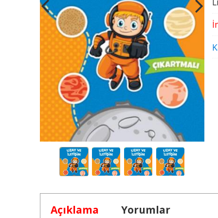
L
İ
K
Açıklama
Yorumlar