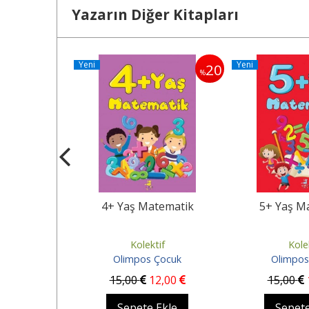
Yazarın Diğer Kitapları
Yeni
Yeni
20
20
%
%
tematik
4+ Yaş Matematik
5+ Yaş M
if
Kolektif
Kole
Çocuk
Olimpos Çocuk
Olimpos
2
,00
15
,00
12
,00
15
,00
Ekle
Sepete Ekle
Sepete