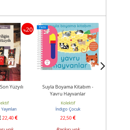
Yeni
Yeni
20
%
 Son Yüzyılı
Suyla Boyama Kitabım -
Suyla Boy
Yavru Hayvanlar
Din
ektif
Kolektif
K
 Yayınları
İndigo Çocuk
İnd
22
,40
22
,50
2
ısı yok
Baskısı yok
Bas