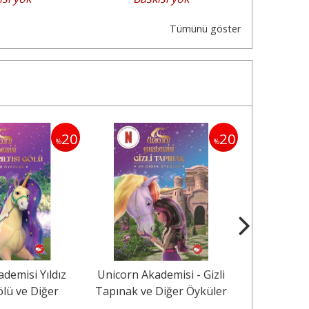
Tümünü göster
20
20
%
%
demisi Yıldız
Unicorn Akademisi - Gizli
Bil Bakal
Gölü ve Diğer
Tapınak ve Diğer Öyküler
Amerika (
küler