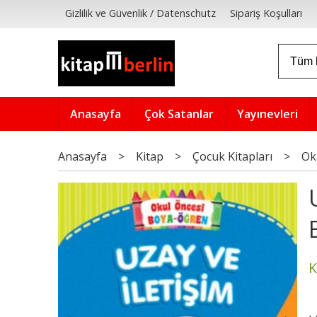
Gizlilik ve Güvenlik / Datenschutz
Sipariş Koşulları
Anasayfa
Çok Satanlar
Yayınevleri
Anasayfa
>
Kitap
>
Çocuk Kitapları
>
Ok
K