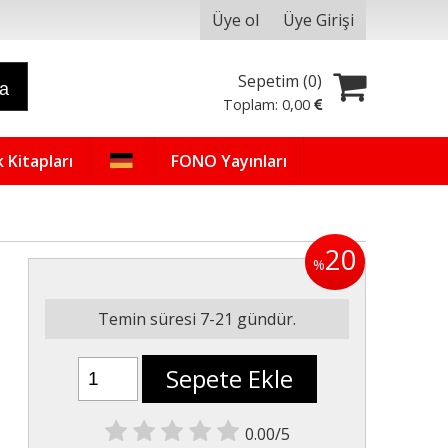
Üye ol
Üye Girişi
Sepetim (
0
)
ra
Toplam:
0
,00
 Kitapları
FONO Yayınları
20
%
Temin süresi 7-21 gündür.
Sepete Ekle
0.00/5