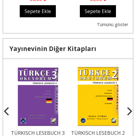
Sepete Ekle
Sepete Ekle
Tümünü göster
Yayınevinin Diğer Kitapları
 4
TÜRKISCH LESEBUCH 3
TÜRKISCH LESEBUCH 2
T