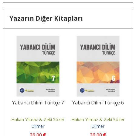
Yazarın Diğer Kitapları
 1
Yabancı Dilim Türkçe 7
Yabancı Dilim Türkçe 6
Y
zer
Hakan Yılmaz & Zeki Sözer
Hakan Yılmaz & Zeki Sözer
Ha
Dilmer
Dilmer
36
,00
36
,00