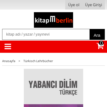
Üye ol
Üye Girişi
Ara
0
Anasayfa
>
Türkisch Lehrbücher