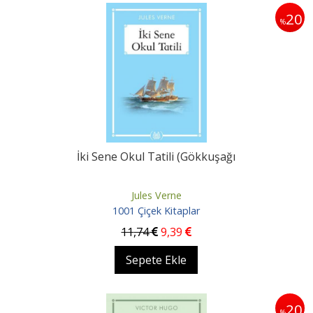
20
%
İki Sene Okul Tatili (Gökkuşağı
Jules Verne
1001 Çiçek Kitaplar
11
,74
9
,39
Sepete Ekle
20
%