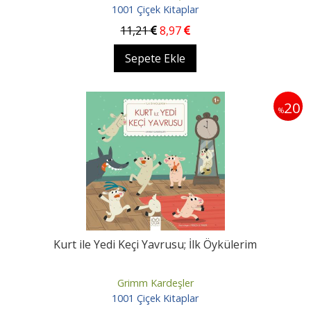
1001 Çiçek Kitaplar
11
,21
8
,97
Sepete Ekle
20
%
Kurt ile Yedi Keçi Yavrusu; İlk Öykülerim
Grimm Kardeşler
1001 Çiçek Kitaplar