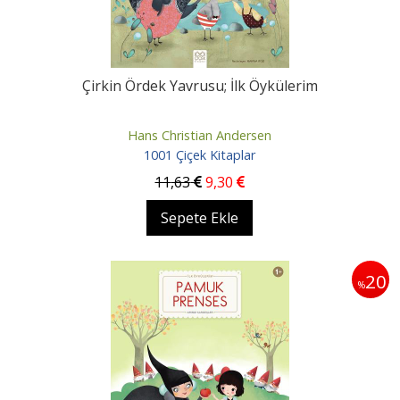
Çirkin Ördek Yavrusu; İlk Öykülerim
Hans Christian Andersen
1001 Çiçek Kitaplar
11
,63
9
,30
Sepete Ekle
20
%