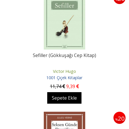
Sefiller (Gökkuşağı Cep Kitap)
Victor Hugo
1001 Çiçek Kitaplar
11
,74
9
,39
Sepete Ekle
20
%