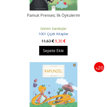
Pamuk Prenses; İlk Öykülerim
Grimm Kardeşler
1001 Çiçek Kitaplar
11
,63
9
,30
Sepete Ekle
20
%