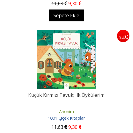
11
,63
9
,30
Sepete Ekle
20
%
Küçük Kırmızı Tavuk; İlk Öykülerim
Anonim
1001 Çiçek Kitaplar
11
,63
9
,30