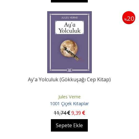
20
%
Ay'a Yolculuk (Gökkuşağı Cep Kitap)
Jules Verne
1001 Çiçek Kitaplar
11
,74
9
,39
Sepete Ekle