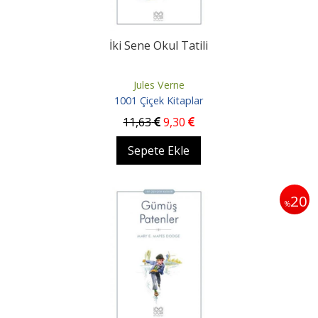
İki Sene Okul Tatili
Jules Verne
1001 Çiçek Kitaplar
11
,63
9
,30
Sepete Ekle
20
%