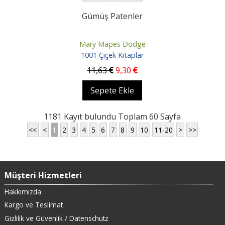
Gümüş Patenler
Mary Mapes Dodge
1001 Çiçek Kitaplar
11
,63
9
,30
Sepete Ekle
1181 Kayıt bulundu Toplam 60 Sayfa
<<
<
1
2
3
4
5
6
7
8
9
10
11-20
>
>>
Müşteri Hizmetleri
Hakkımızda
Kargo ve Teslimat
Gizlilik ve Güvenlik / Datenschutz