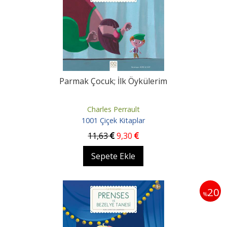
Parmak Çocuk; İlk Öykülerim
Charles Perrault
1001 Çiçek Kitaplar
11
,63
9
,30
Sepete Ekle
20
%