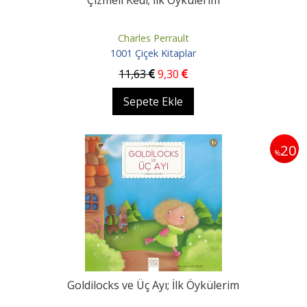
Çizmeli Kedi; İlk Öykülerim
Charles Perrault
1001 Çiçek Kitaplar
11
,63
9
,30
Sepete Ekle
20
%
Goldilocks ve Üç Ayı; İlk Öykülerim