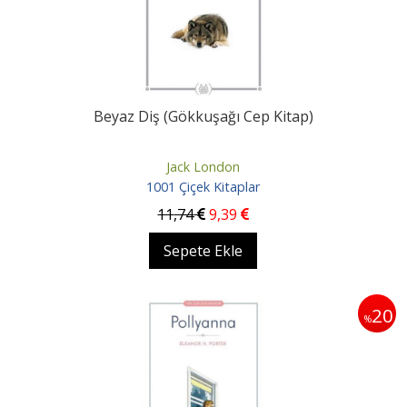
Beyaz Diş (Gökkuşağı Cep Kitap)
Jack London
1001 Çiçek Kitaplar
11
,74
9
,39
Sepete Ekle
20
%