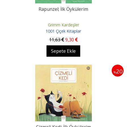
Rapunzel; İlk Öykülerim
Grimm Kardeşler
1001 Çiçek Kitaplar
11
,63
9
,30
Sepete Ekle
20
%