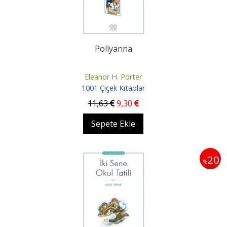
Pollyanna
Eleanor H. Porter
1001 Çiçek Kitaplar
11
,63
9
,30
Sepete Ekle
20
%