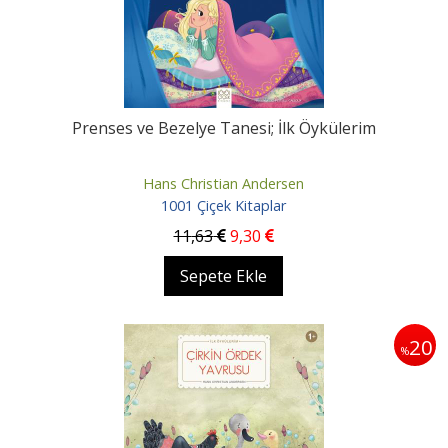
Prenses ve Bezelye Tanesi; İlk Öykülerim
Hans Christian Andersen
1001 Çiçek Kitaplar
11
,63
9
,30
Sepete Ekle
20
%