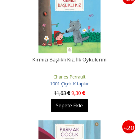
Kırmızı Başlıklı Kız; İlk Öykülerim
Charles Perrault
1001 Çiçek Kitaplar
11
,63
9
,30
Sepete Ekle
20
%