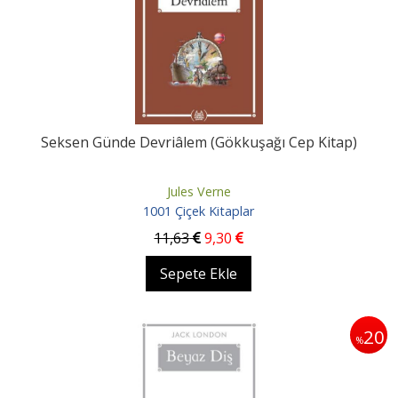
Seksen Günde Devriâlem (Gökkuşağı Cep Kitap)
Jules Verne
1001 Çiçek Kitaplar
11
,63
9
,30
Sepete Ekle
20
%