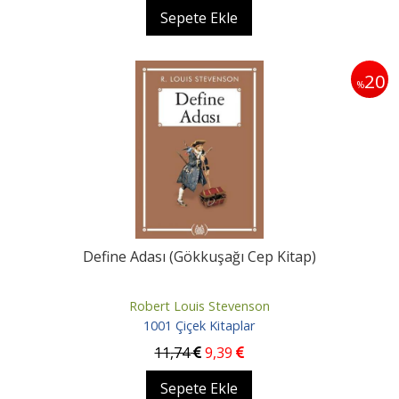
Sepete Ekle
20
%
Define Adası (Gökkuşağı Cep Kitap)
Robert Louis Stevenson
1001 Çiçek Kitaplar
11
,74
9
,39
Sepete Ekle