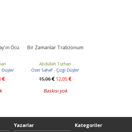
ay'ın Öcü
Bir Zamanlar Trabzonum
han
Abdullah Turhan
i Düşler
Özer Sahaf - Çizgi Düşler
8
15
,06
12
,05
k
Baskısı yok
Yazarlar
Kategoriler