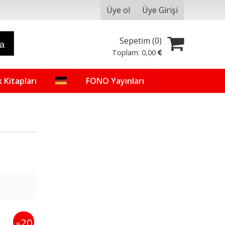
Üye ol
Üye Girişi
Sepetim (
0
)
ra
Toplam:
0
,00
 Kitapları
FONO Yayınları
20
%