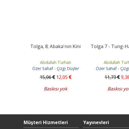
Tolga, 8; Abaka'nın Kini
Tolga 7 - Tung-H
Abdullah Turhan
Abdullah Tur
Özer Sahaf - Çizgi Düşler
Özer Sahaf - Çizg
15
,06
12
,05
11
,73
9
,3
Baskısı yok
Baskısı yo
Müşteri Hizmetleri
Yayınevleri