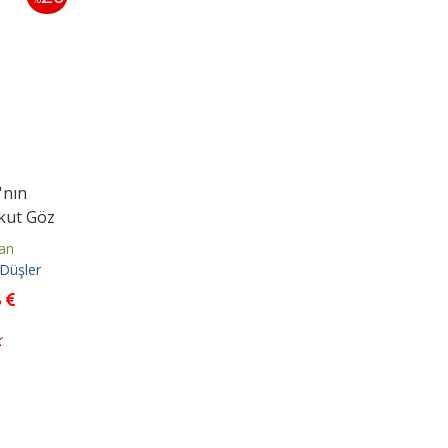
'nın
akut Göz
an
 Düşler
5
k