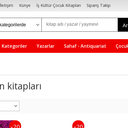
İletişim
Künye
İş Kültür Çocuk Kitapları
Sipariş Takip
A
Kategoriler
Yazarlar
Sahaf - Antiquariat
Çocuk
 kitapları
20
20
%
%