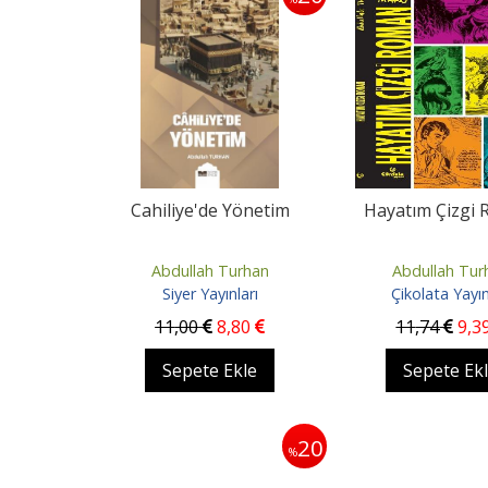
Cahiliye'de Yönetim
Hayatım Çizgi
Abdullah Turhan
Abdullah Tur
Siyer Yayınları
Çikolata Yayı
11
,00
8
,80
11
,74
9
,3
Sepete Ekle
Sepete Ek
20
%