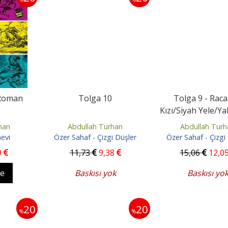
 Roman
Tolga 10
Tolga 9 - Raca
Kızı/Siyah Yele/Y
han
Abdullah Turhan
Abdullah Turh
nevi
Özer Sahaf - Çizgi Düşler
Özer Sahaf - Çizgi
9
11
,73
9
,38
15
,06
12
,0
le
Baskısı yok
Baskısı yo
20
20
%
%