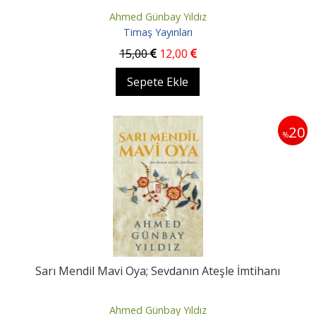
Ahmed Günbay Yıldız
Timaş Yayınları
15
,00
12
,00
Sepete Ekle
20
%
Sarı Mendil Mavi Oya; Sevdanın Ateşle İmtihanı
Ahmed Günbay Yıldız