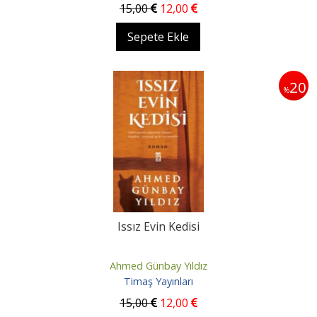
15
,00
12
,00
Sepete Ekle
20
%
Issız Evin Kedisi
Ahmed Günbay Yıldız
Timaş Yayınları
15
,00
12
,00