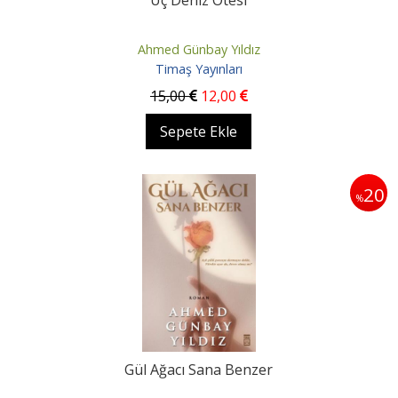
Üç Deniz Ötesi
Ahmed Günbay Yıldız
Timaş Yayınları
15
,00
12
,00
Sepete Ekle
20
%
Gül Ağacı Sana Benzer