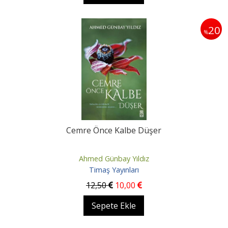
20
%
Cemre Önce Kalbe Düşer
Ahmed Günbay Yıldız
Timaş Yayınları
12
,50
10
,00
Sepete Ekle