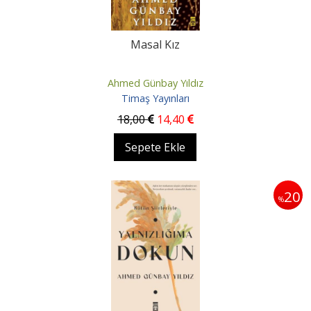
Masal Kız
Ahmed Günbay Yıldız
Timaş Yayınları
18
,00
14
,40
Sepete Ekle
20
%