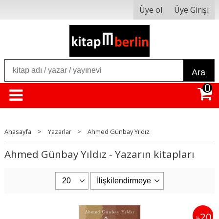
Üye ol
Üye Girişi
Ara
0
Anasayfa
>
Yazarlar
>
Ahmed Günbay Yıldız
Ahmed Günbay Yıldız - Yazarın kitapları
20
%