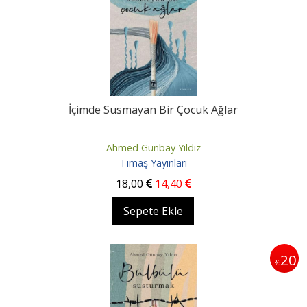
İçimde Susmayan Bir Çocuk Ağlar
Ahmed Günbay Yıldız
Timaş Yayınları
18
,00
14
,40
Sepete Ekle
20
%