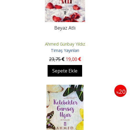
Beyaz Atlı
Ahmed Günbay Yıldız
Timaş Yayınları
23
,75
19
,00
Sepete Ekle
20
%