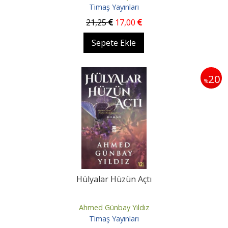
Timaş Yayınları
21
,25
17
,00
Sepete Ekle
20
%
Hülyalar Hüzün Açtı
Ahmed Günbay Yıldız
Timaş Yayınları