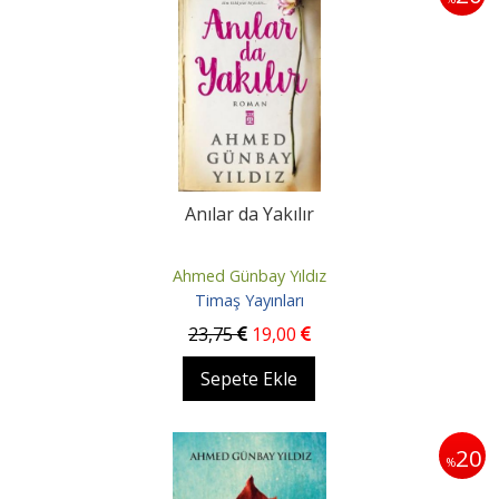
Anılar da Yakılır
Ahmed Günbay Yıldız
Timaş Yayınları
23
,75
19
,00
Sepete Ekle
20
%