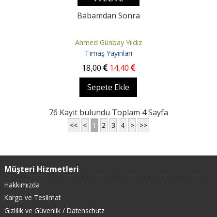
Babamdan Sonra
Ahmed Günbay Yıldız
Timaş Yayınları
18
,00
14
,40
Sepete Ekle
76 Kayıt bulundu Toplam 4 Sayfa
<<
<
1
2
3
4
>
>>
Müşteri Hizmetleri
Hakkımızda
Kargo ve Teslimat
Gizlilik ve Güvenlik / Datenschutz