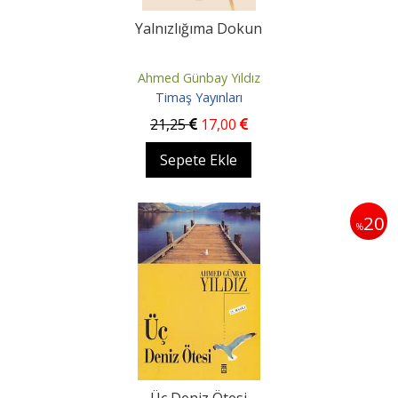
Yalnızlığıma Dokun
Ahmed Günbay Yıldız
Timaş Yayınları
21
,25
17
,00
Sepete Ekle
20
%