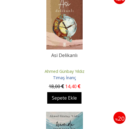
Asi Delikanlı
Ahmed Günbay Yıldız
Timaş İnanç
18
,00
14
,40
Sepete Ekle
20
%