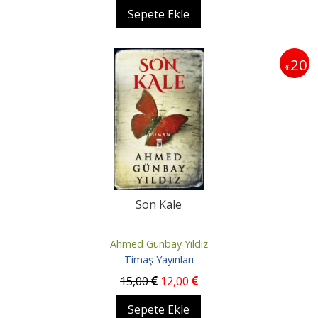
Sepete Ekle
20
%
Son Kale
Ahmed Günbay Yıldız
Timaş Yayınları
15
,00
12
,00
Sepete Ekle