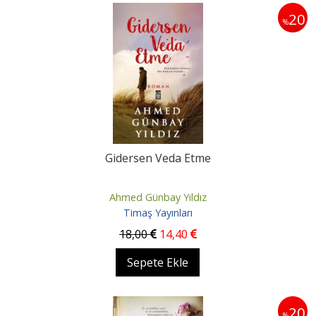
20
%
Gidersen Veda Etme
Ahmed Günbay Yıldız
Timaş Yayınları
18
,00
14
,40
Sepete Ekle
20
%