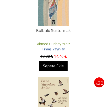
Bülbülü Susturmak
Ahmed Günbay Yıldız
Timaş Yayınları
18
,00
14
,40
Sepete Ekle
20
%