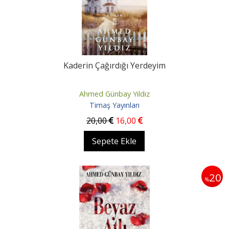
Kaderin Çağırdığı Yerdeyim
Ahmed Günbay Yıldız
Timaş Yayınları
20
,00
16
,00
Sepete Ekle
20
%