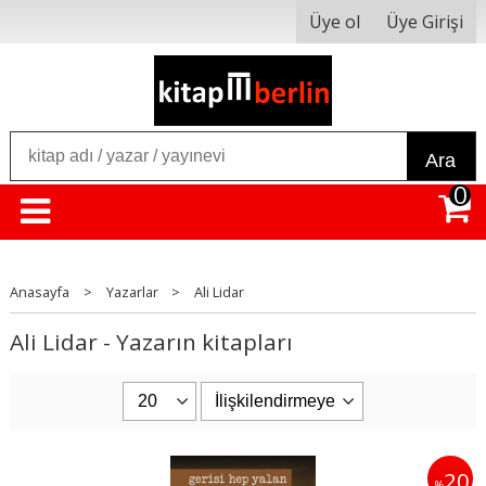
Üye ol
Üye Girişi
Ara
0
Anasayfa
>
Yazarlar
>
Ali Lidar
Ali Lidar - Yazarın kitapları
20
%