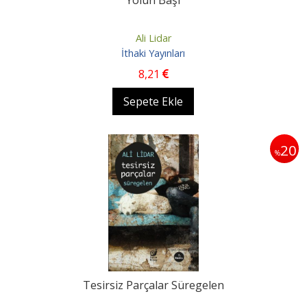
Yolun Başı
Ali Lidar
İthaki Yayınları
8
,21
Sepete Ekle
20
%
Tesirsiz Parçalar Süregelen