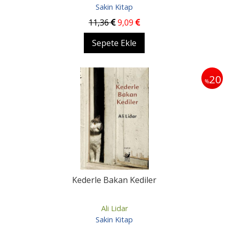
Sakin Kitap
11
,36
9
,09
Sepete Ekle
20
%
Kederle Bakan Kediler
Ali Lidar
Sakin Kitap