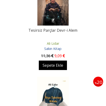
Tesirsiz Parçlar Devr-i Alem
Ali Lidar
Sakin Kitap
11
,36
9
,09
Sepete Ekle
20
%