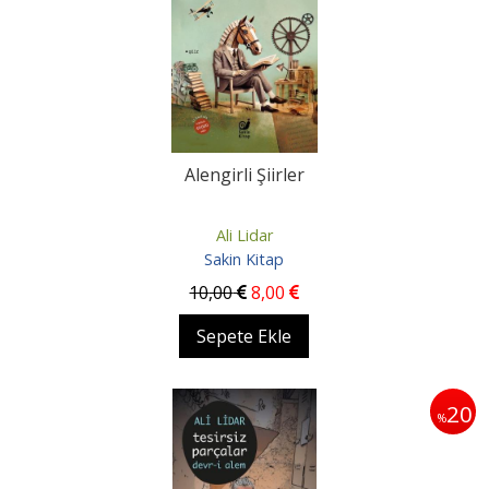
Alengirli Şiirler
Ali Lidar
Sakin Kitap
10
,00
8
,00
Sepete Ekle
20
%