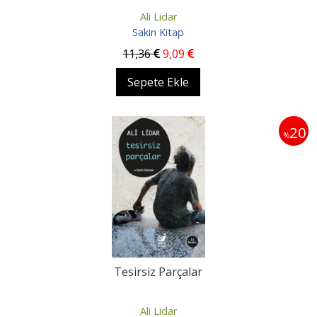
Ali Lidar
Sakin Kitap
11
,36
9
,09
Sepete Ekle
20
%
Tesirsiz Parçalar
Ali Lidar