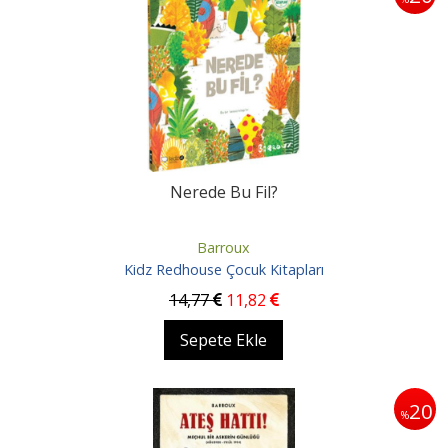
Nerede Bu Fil?
Barroux
Kidz Redhouse Çocuk Kitapları
14
,77
11
,82
Sepete Ekle
20
%