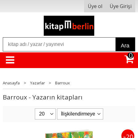
Üye ol
Üye Girişi
Ara
0
Anasayfa
>
Yazarlar
>
Barroux
Barroux - Yazarın kitapları
20
%