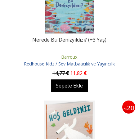
Nerede Bu Denizyıldızı? (+3 Yaş)
Barroux
Redhouse Kidz / Sev Matbaacılık ve Yayıncılık
14
,77
11
,82
Sepete Ekle
20
%