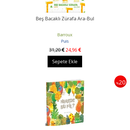
Beş Bacaklı Zürafa Ara-Bul
Barroux
Puis
31
,20
24
,96
Sepete Ekle
20
%