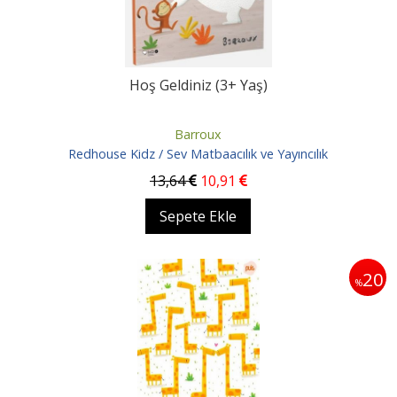
Hoş Geldiniz (3+ Yaş)
Barroux
Redhouse Kidz / Sev Matbaacılık ve Yayıncılık
13
,64
10
,91
Sepete Ekle
20
%