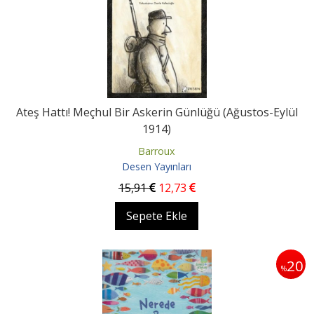
Ateş Hattı! Meçhul Bir Askerin Günlüğü (Ağustos-Eylül
1914)
Barroux
Desen Yayınları
15
,91
12
,73
Sepete Ekle
20
%