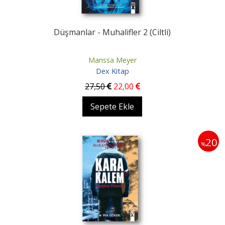
Düşmanlar - Muhalifler 2 (Ciltli)
Marissa Meyer
Dex Kitap
27
,50
22
,00
Sepete Ekle
20
%