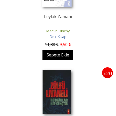
Leylak Zamanı
Maeve Binchy
Dex Kitap
11
,88
9
,50
Sepete Ekle
20
%