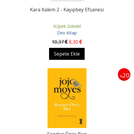
Kara Kalem 2 - Kayıpbey Efsanesi
N.İpek Gökdel
Dex Kitap
10
,37
8
,30
Sepete Ekle
20
%