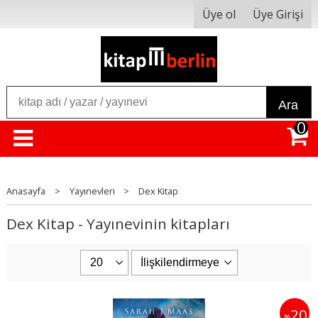
Üye ol
Üye Girişi
Ara
0
Anasayfa
>
Yayınevleri
>
Dex Kitap
Dex Kitap - Yayınevinin kitapları
20
%