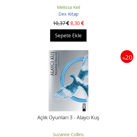
Melissa Keil
Dex Kitap
10
,37
8
,30
Sepete Ekle
20
%
Açlık Oyunları 3 - Alaycı Kuş
Suzanne Collins