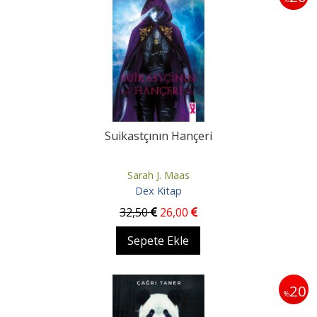
Suikastçının Hançeri
Sarah J. Maas
Dex Kitap
32
,50
26
,00
Sepete Ekle
20
%