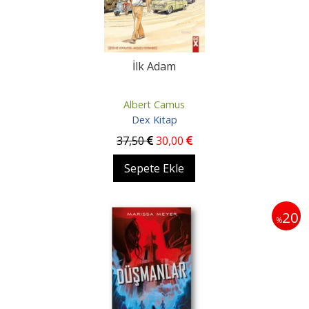
İlk Adam
Albert Camus
Dex Kitap
37
,50
30
,00
Sepete Ekle
20
%