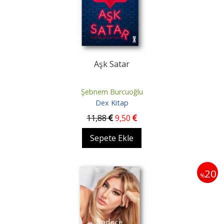
Aşk Satar
Şebnem Burcuoğlu
Dex Kitap
11
,88
9
,50
Sepete Ekle
20
%