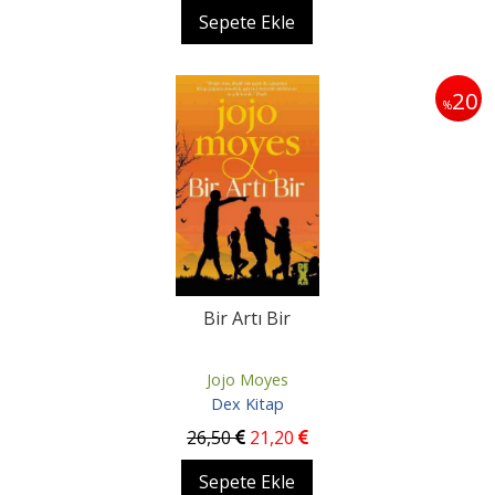
Sepete Ekle
20
%
Bir Artı Bir
Jojo Moyes
Dex Kitap
26
,50
21
,20
Sepete Ekle