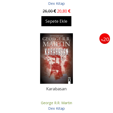
Dex Kitap
26
,00
20
,80
Sepete Ekle
20
%
Karabasan
George R.R. Martin
Dex Kitap