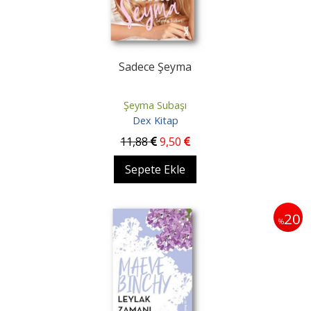
Sadece Şeyma
Şeyma Subaşı
Dex Kitap
11
,88
9
,50
Sepete Ekle
20
%