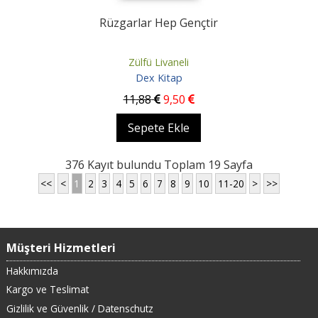
Rüzgarlar Hep Gençtir
Zülfü Livaneli
Dex Kitap
11
,88
9
,50
Sepete Ekle
376 Kayıt bulundu Toplam 19 Sayfa
<<
<
1
2
3
4
5
6
7
8
9
10
11-20
>
>>
Müşteri Hizmetleri
Hakkımızda
Kargo ve Teslimat
Gizlilik ve Güvenlik / Datenschutz