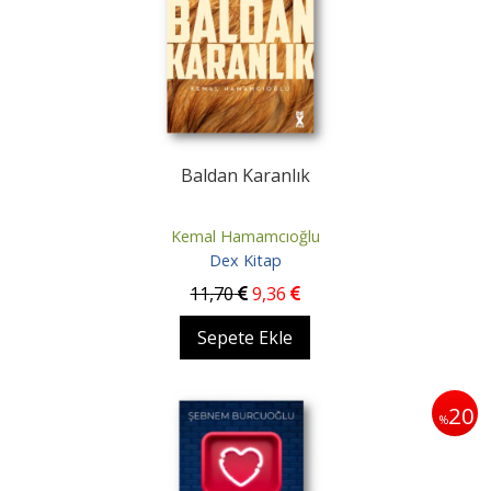
Baldan Karanlık
Kemal Hamamcıoğlu
Dex Kitap
11
,70
9
,36
Sepete Ekle
20
%