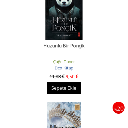
Hüzünlü Bir Ponçik
Çağrı Taner
Dex Kitap
11
,88
9
,50
Sepete Ekle
20
%