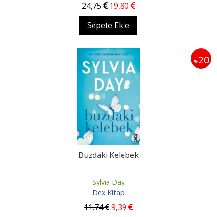
24
,75
19
,80
Sepete Ekle
20
%
Buzdaki Kelebek
Sylvia Day
Dex Kitap
11
,74
9
,39