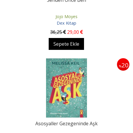
Senden Önce Ben
Jojo Moyes
Dex Kitap
36
,25
29
,00
Sepete Ekle
20
%
Asosyaller Gezegeninde Aşk