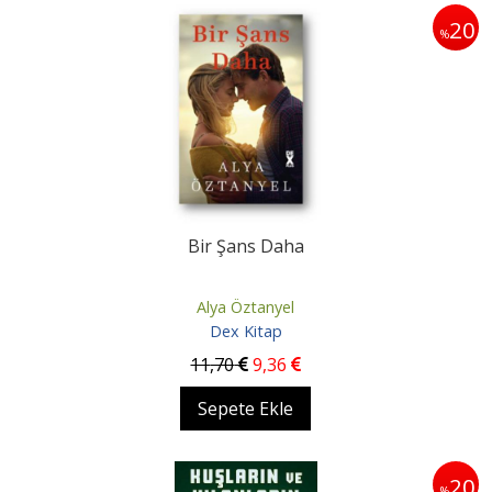
20
%
Bir Şans Daha
Alya Öztanyel
Dex Kitap
11
,70
9
,36
Sepete Ekle
20
%