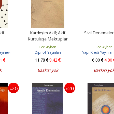
kif
Kardeşim Akif; Akif
Sivil Denemeler
Kurtuluşa Mektuplar
Ece Ayhan
Ece Ayhan
ayınevi
Dipnot Yayınları
Yapı Kredi Yayınları
91
11
,78
9
,42
6
,00
4
,80
k
Baskısı yok
Baskısı yo
20
20
%
%