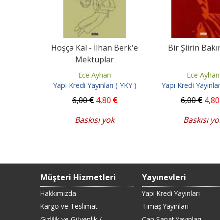
Hoşça Kal - İlhan Berk'e
Bir Şiirin Bakı
Mektuplar
Ece Ayhan
Ece Ayhan
Yapı Kredi Yayınları ( YKY )
Yapı Kredi Yayınlar
6
,00
4
,80
6
,00
4
,80
Baskısı yok
Baskısı yo
Müşteri Hizmetleri
Yayınevleri
Hakkımızda
Yapı Kredi Yayınları
Kargo ve Teslimat
Timaş Yayınları
Gizlilik ve Güvenlik /
Can Sanat Yayınları