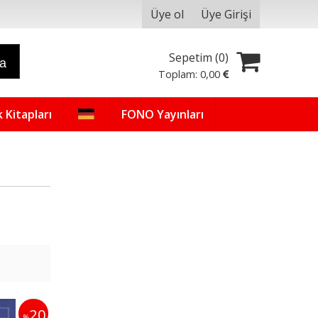
Üye ol
Üye Girişi
Sepetim (
0
)
ra
Toplam:
0
,00
 Kitapları
FONO Yayınları
20
%