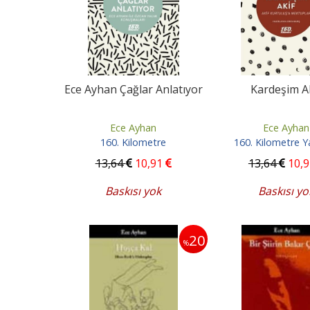
Ece Ayhan Çağlar Anlatıyor
Kardeşim A
Ece Ayhan
Ece Ayhan
160. Kilometre
160. Kilometre Y
13
,64
10
,91
13
,64
10
,
Baskısı yok
Baskısı yo
20
%