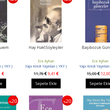
quıem
Hay Hak!;Söyleşiler
Başıbozuk Gün
Ece Ayhan
Ece Ayhan
ı ( YKY )
Yapı Kredi Yayınları ( YKY )
Yapı Kredi Yayınları
1
11
,76
9
,41
15
,00
12
,0
le
Sepete Ekle
Sepete Ekl
20
20
%
%