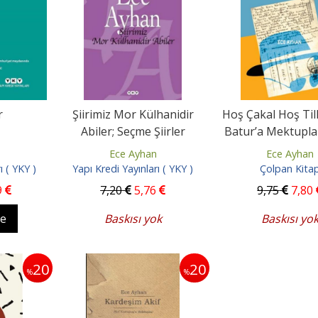
r
Şiirimiz Mor Külhanidir
Hoş Çakal Hoş Tilk
Abiler; Seçme Şiirler
Batur’a Mektupla
2002
Ece Ayhan
Ece Ayhan
ı ( YKY )
Yapı Kredi Yayınları ( YKY )
Çolpan Kita
9
7
,20
5
,76
9
,75
7
,80
le
Baskısı yok
Baskısı yo
20
20
%
%