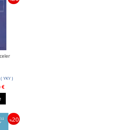
celer
 ( YKY )
0
e
20
%