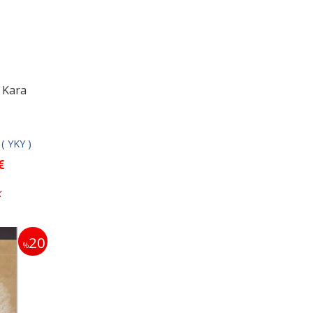
 Kara
 ( YKY )
k
20
%