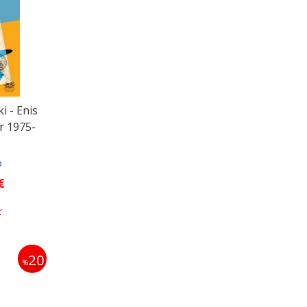
i - Enis
r 1975-
p
k
20
%