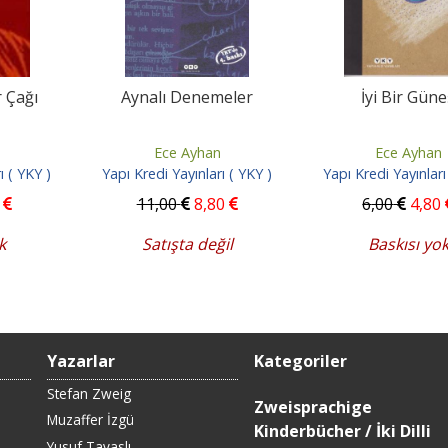
r Çağı
Aynalı Denemeler
İyi Bir Gün
Ece Ayhan
Ece Ayhan
ı ( YKY )
Yapı Kredi Yayınları ( YKY )
Yapı Kredi Yayınları
11
,00
8
,80
6
,00
4
,80
k
Satışta değil
Baskısı yo
Yazarlar
Kategoriler
Stefan Zweig
Zweisprachige
Muzaffer İzgü
Kinderbücher / İki Dilli
Yusuf Tavaslı