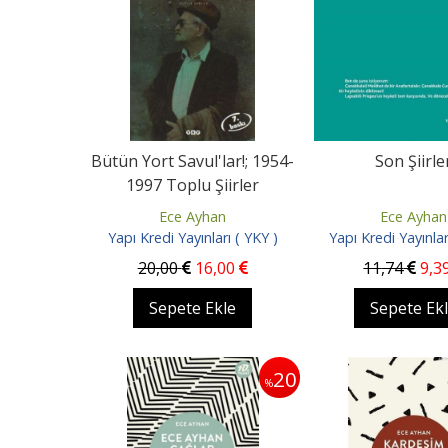
Bütün Yort Savul'lar!; 1954-
Son Şiirle
1997 Toplu Şiirler
Ece Ayhan
Ece Ayhan
Yapı Kredi Yayınları ( YKY )
Yapı Kredi Yayınlar
20
,00
16
,00
11
,74
9
,3
Sepete Ekle
Sepete Ek
20
%