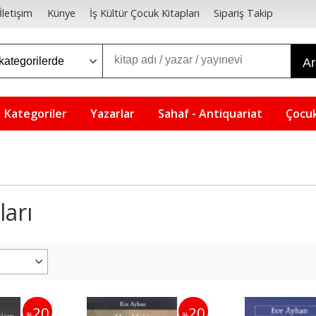
İletişim
Künye
İş Kültür Çocuk Kitapları
Sipariş Takip
A
Kategoriler
Yazarlar
Sahaf - Antiquariat
Çocuk
ları
20
20
%
%