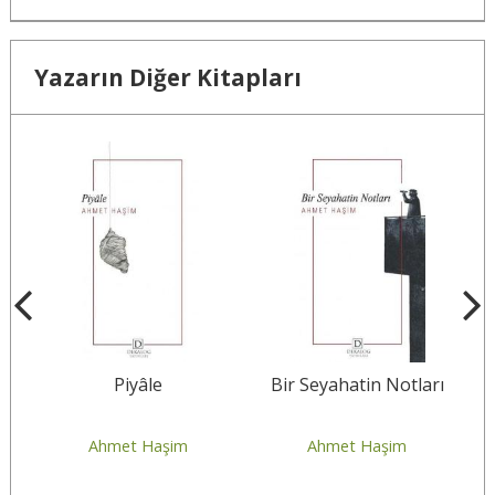
Yazarın Diğer Kitapları
an
Piyâle
Bir Seyahatin Notları
vi
Ahmet Haşim
Ahmet Haşim