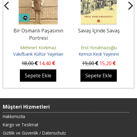
Bir Osmanlı Paşasının
Savaş İçinde Savaş
B
Portresi
Mehmet Korkmaz
Erol Yorulmazoğlu
Vakıfbank Kültür Yayınları
Kırmızı Kedi Yayınevi
18
,00
14
,40
19
,00
15
,20
Sepete Ekle
Sepete Ekle
Müşteri Hizmetleri
Hakkımızda
Kargo ve Teslimat
Gizlilik ve Güvenlik / Datenschutz