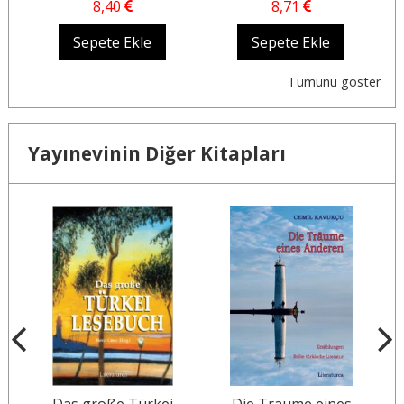
8
,40
8
,71
Sepete Ekle
Sepete Ekle
Tümünü göster
Yayınevinin Diğer Kitapları
Das große Türkei
Die Träume eines