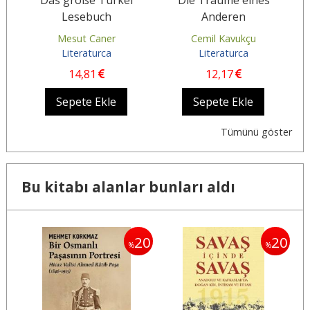
Lesebuch
Anderen
Mesut Caner
Cemil Kavukçu
Literaturca
Literaturca
14
,81
12
,17
Sepete Ekle
Sepete Ekle
Tümünü göster
Bu kitabı alanlar bunları aldı
20
20
20
%
%