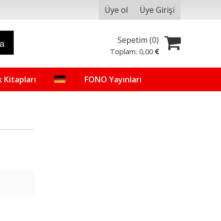
Üye ol
Üye Girişi
Sepetim (
0
)
ra
Toplam:
0
,00
 Kitapları
FONO Yayınları