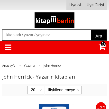
Üye ol
Üye Girişi
Ara
0
Anasayfa
>
Yazarlar
>
John Herrick
John Herrick - Yazarın kitapları
20
%