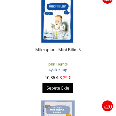
Mikroplar - Mini Bilim 5
John Herrick
Aylak Kitap
10
,36
8
,29
Sepete Ekle
20
%