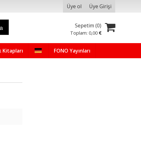
Üye ol
Üye Girişi
Sepetim (
0
)
ra
Toplam:
0
,00
 Kitapları
FONO Yayınları