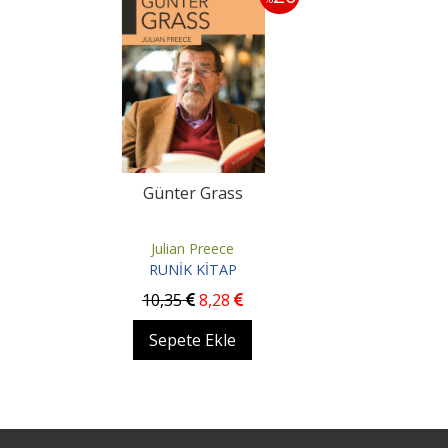
Günter Grass
Julian Preece
RUNİK KİTAP
10
,35
8
,28
Sepete Ekle