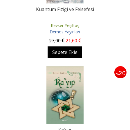
Kuantum Fiziği ve Felsefesi
Kevser Yeşiltaş
Demos Yayınları
27
,00
21
,60
Sepete Ekle
20
%