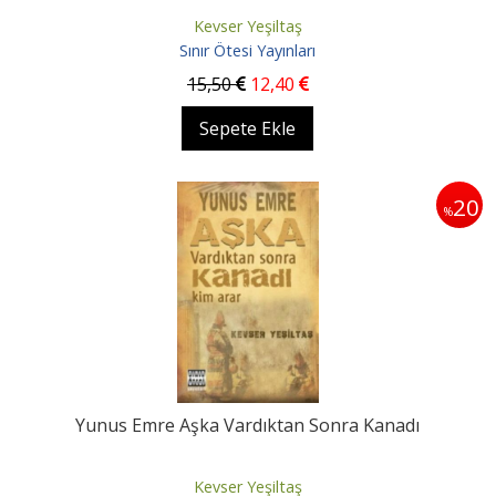
Kevser Yeşiltaş
Sınır Ötesi Yayınları
15
,50
12
,40
Sepete Ekle
20
%
Yunus Emre Aşka Vardıktan Sonra Kanadı
Kevser Yeşiltaş