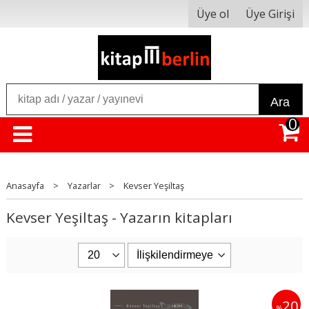
Üye ol
Üye Girişi
Ara
0
Anasayfa
>
Yazarlar
>
Kevser Yeşiltaş
Kevser Yeşiltaş - Yazarın kitapları
20
%