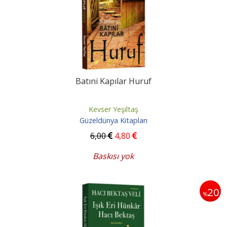
Batıni Kapılar Huruf
Kevser Yeşiltaş
Güzeldünya Kitapları
6
,00
4
,80
Baskısı yok
20
%