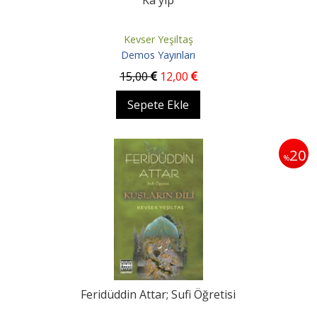
Ka'yıp
Kevser Yeşiltaş
Demos Yayınları
15
,00
12
,00
Sepete Ekle
20
%
Feridüddin Attar; Sufi Öğretisi