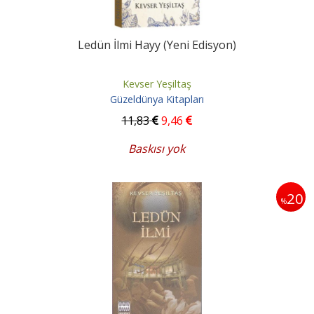
Ledün İlmi Hayy (Yeni Edisyon)
Kevser Yeşiltaş
Güzeldünya Kitapları
11
,83
9
,46
Baskısı yok
20
%