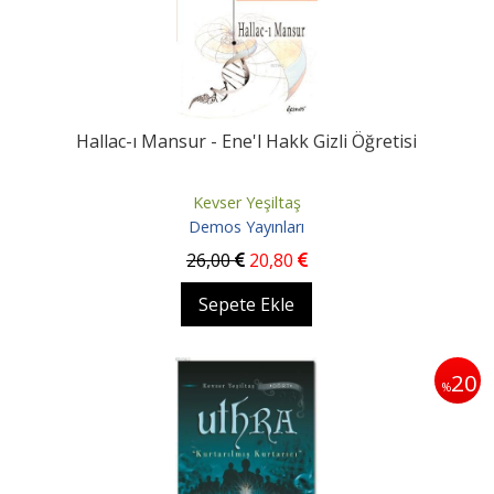
Hallac-ı Mansur - Ene'l Hakk Gizli Öğretisi
Kevser Yeşiltaş
Demos Yayınları
26
,00
20
,80
Sepete Ekle
20
%