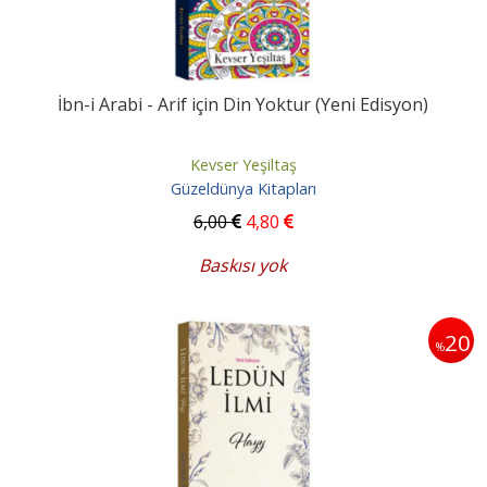
İbn-i Arabi - Arif için Din Yoktur (Yeni Edisyon)
Kevser Yeşiltaş
Güzeldünya Kitapları
6
,00
4
,80
Baskısı yok
20
%