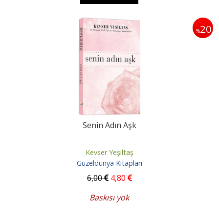
20
%
Senin Adın Aşk
Kevser Yeşiltaş
Güzeldünya Kitapları
6
,00
4
,80
Baskısı yok