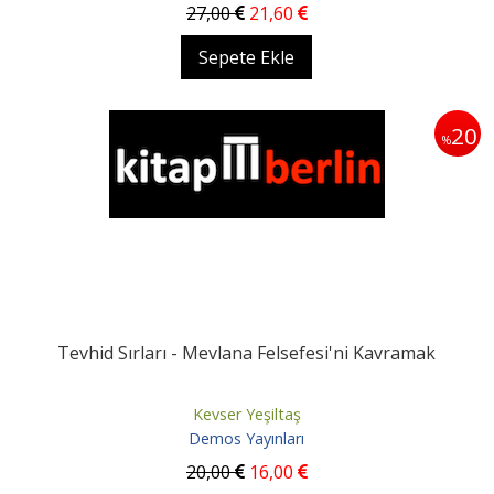
27
,00
21
,60
Sepete Ekle
20
%
Tevhid Sırları - Mevlana Felsefesi'ni Kavramak
Kevser Yeşiltaş
Demos Yayınları
20
,00
16
,00