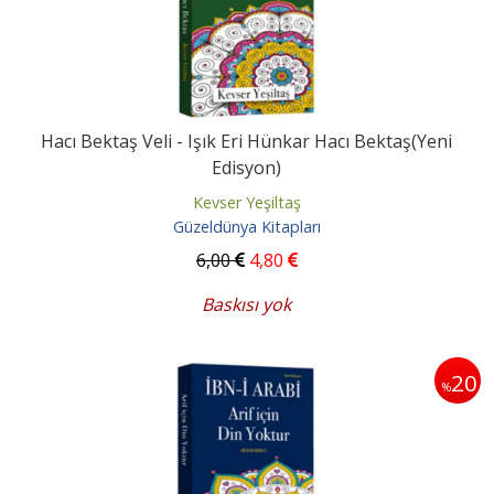
Hacı Bektaş Veli - Işık Eri Hünkar Hacı Bektaş(Yeni
Edisyon)
Kevser Yeşiltaş
Güzeldünya Kitapları
6
,00
4
,80
Baskısı yok
20
%