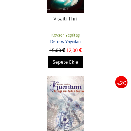
Visaiti Thri
Kevser Yeşiltaş
Demos Yayınları
15
,00
12
,00
Sepete Ekle
20
%