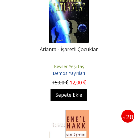
Atlanta - İşaretli Çocuklar
Kevser Yeşiltaş
Demos Yayınları
15
,00
12
,00
Sepete Ekle
20
%