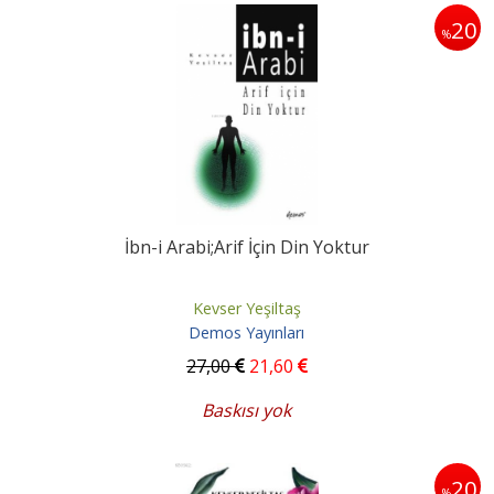
20
%
İbn-i Arabi;Arif İçin Din Yoktur
Kevser Yeşiltaş
Demos Yayınları
27
,00
21
,60
Baskısı yok
20
%