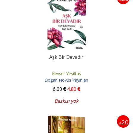
Aşk Bir Devadır
Kevser Yeşiltaş
Doğan Novus Yayınları
6
,00
4
,80
Baskısı yok
20
%