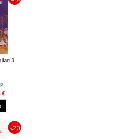
lları 3
ap
6
e
20
%