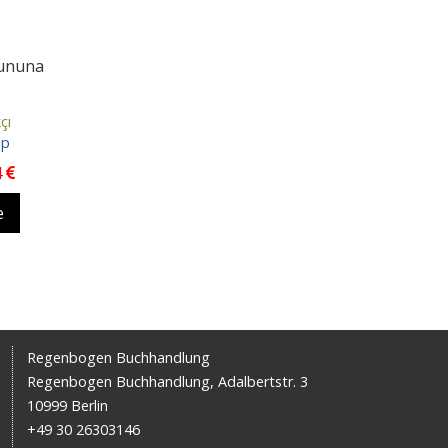
ununa
çı
ap
4
e
Regenbogen Buchhandlung
Regenbogen Buchhandlung, Adalbertstr. 3
10999 Berlin
+49 30 26303146