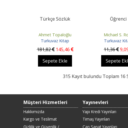
Türkçe Sözlük
Öğrenci
Ahmet Topaloğlu
Michael S. R
Turkuvaz Kitap
Turkuvaz Ki
181
,82
145
,46
11
,36
9
,0
Sepete Ekle
Sepete Ek
315 Kayıt bulundu Toplam 16 
Müşteri Hizmetleri
Yayınevleri
Hakkımızda
Yapı Kredi Yayınları
Kargo ve Teslimat
Timaş Yayınları
Gizlilik ve Güvenlik /
Can Sanat Yayınları