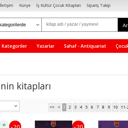
İletişim
Künye
İş Kültür Çocuk Kitapları
Sipariş Takip
A
Kategoriler
Yazarlar
Sahaf - Antiquariat
Çocuk
nin kitapları
<<
<
1
2
3
4
5
6
7
8
9
10
11-
20
20
%
%