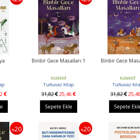
ya
Binbir Gece Masalları 1
Binbir Gece Masa
Kolektif
Kolektif
tap
Turkuvaz Kitap
Turkuvaz Kit
82
31
,82
25
,46
31
,82
25
,4
le
Sepete Ekle
Sepete Ekl
20
20
%
%