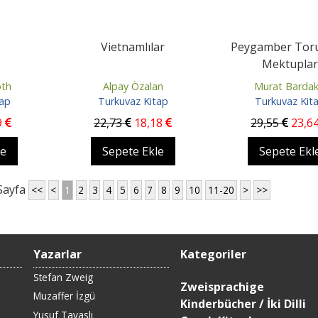
Vietnamlılar
Peygamber Tor
Mektuplar
oth
Alpay Özalan
Murat Bardak
tap
Turkuvaz Kitap
Turkuvaz Kit
9
22
,73
18
,18
29
,55
23
,6
le
Sepete Ekle
Sepete Ekl
Sayfa
<<
<
1
2
3
4
5
6
7
8
9
10
11-20
>
>>
Yazarlar
Kategoriler
Stefan Zweig
Zweisprachige
Muzaffer İzgü
Kinderbücher / İki Dilli
Yusuf Tavaslı