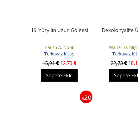
19. Yüzyılın Uzun Gölgesi
Dekolonyalite 
Farish A. Noor
Walter D. Mig
Turkuvaz Kitap
Turkuvaz Ki
15
,91
12
,73
22
,73
18
,
Sepete Ekle
Sepete Ek
20
%