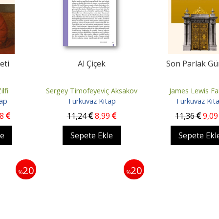
eti
Al Çiçek
Son Parlak Gü
lfi
Sergey Timofeyeviç Aksakov
James Lewis Fa
tap
Turkuvaz Kitap
Turkuvaz Kit
18
11
,24
8
,99
11
,36
9
,09
le
Sepete Ekle
Sepete Ekl
20
20
%
%