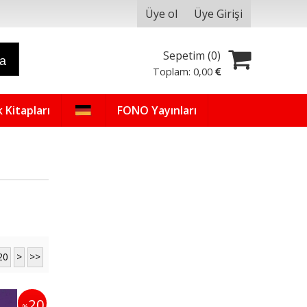
Üye ol
Üye Girişi
Sepetim (
0
)
ra
Toplam:
0
,00
 Kitapları
FONO Yayınları
20
>
>>
20
%