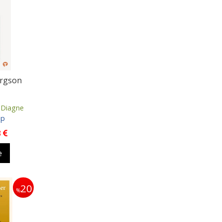
ergson
 Diagne
ap
3
e
20
%