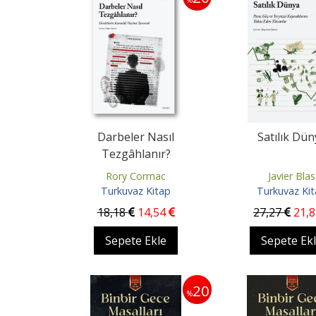
Darbeler Nasıl
Satılık Dün
Tezgâhlanır?
Rory Cormac
Javier Blas
Turkuvaz Kitap
Turkuvaz Ki
18
,18
14
,54
27
,27
21
,
Sepete Ekle
Sepete Ek
20
%