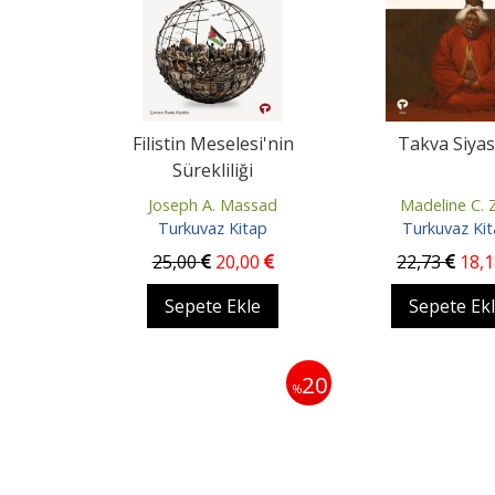
Filistin Meselesi'nin
Takva Siyas
Sürekliliği
Joseph A. Massad
Madeline C. Zi
Turkuvaz Kitap
Turkuvaz Ki
25
,00
20
,00
22
,73
18
,
Sepete Ekle
Sepete Ek
20
%