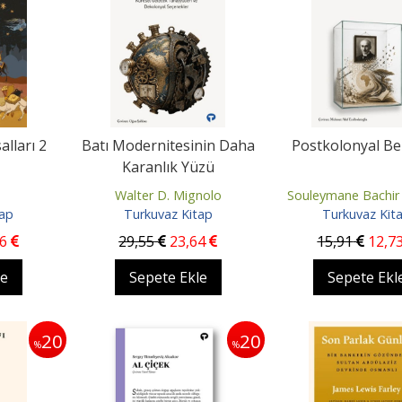
lları 2
Batı Modernitesinin Daha
Postkolonyal B
Karanlık Yüzü
Walter D. Mignolo
Souleymane Bachir
tap
Turkuvaz Kitap
Turkuvaz Kit
46
29
,55
23
,64
15
,91
12
,7
le
Sepete Ekle
Sepete Ekl
20
20
%
%