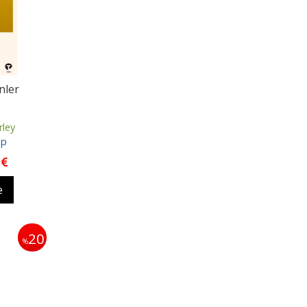
nler
rley
ap
e
20
%