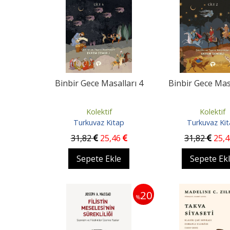
Binbir Gece Masalları 4
Binbir Gece Masa
Kolektif
Kolektif
Turkuvaz Kitap
Turkuvaz Ki
31
,82
25
,46
31
,82
25
,
Sepete Ekle
Sepete Ek
20
%