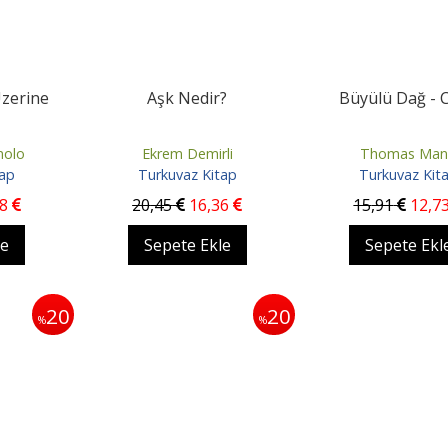
Üzerine
Aşk Nedir?
Büyülü Dağ - C
nolo
Ekrem Demirli
Thomas Man
tap
Turkuvaz Kitap
Turkuvaz Kit
18
20
,45
16
,36
15
,91
12
,7
le
Sepete Ekle
Sepete Ekl
20
20
%
%